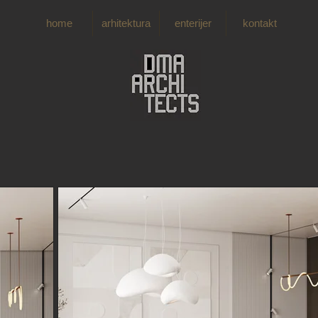
home
arhitektura
enterijer
kontakt